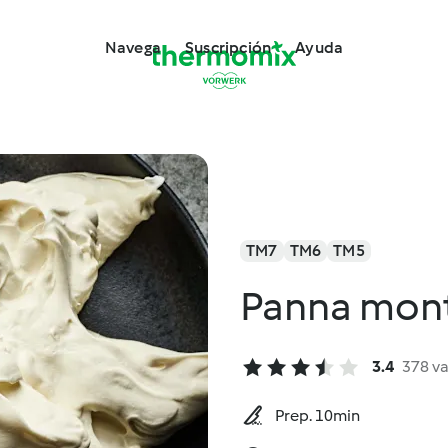
Navega
Suscripción
Ayuda
TM7
TM6
TM5
Panna mon
3.4
378 v
Prep. 10min