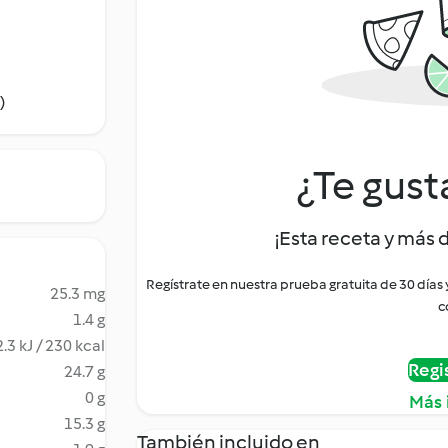
)
¿Te gust
¡Esta receta y más 
Regístrate en nuestra prueba gratuita de 30 días
25.3 mg
c
1.4 g
.3 kJ / 230 kcal
Regi
24.7 g
0 g
Más 
15.3 g
También incluido en