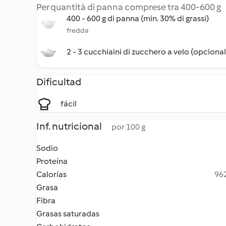
Per quantità di panna comprese tra 400-600 g
400 - 600 g di panna (min. 30% di grassi)
fredda
2 - 3 cucchiaini di zucchero a velo (opcional
Dificultad
fácil
Inf. nutricional
por 100 g
Sodio
Proteína
Calorías
962
Grasa
Fibra
Grasas saturadas