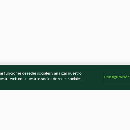
r funciones de redes sociales y analizar nuestro
Configuración
stra web con nuestros socios de redes sociales,
Zucchero a velo
Parmigiano grat