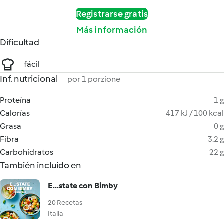
Registrarse gratis
Más información
Dificultad
fácil
Inf. nutricional
por 1 porzione
Proteína
1 g
Calorías
417 kJ / 100 kcal
Grasa
0 g
Fibra
3.2 g
Carbohidratos
22 g
También incluido en
E...state con Bimby
20 Recetas
Italia