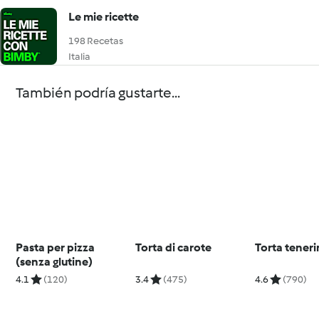
Le mie ricette
198 Recetas
Italia
También podría gustarte...
Pasta per pizza
Torta di carote
Torta tener
(senza glutine)
4.1
(120)
3.4
(475)
4.6
(790)