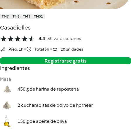
TM7
TM6
TM5
TM31
Casadielles
4.4
30 valoraciones
Prep. 1h
Total 3h
20 unidades
Registrarse gratis
Ingredientes
Masa
450 g de harina de repostería
2 cucharaditas de polvo de hornear
150 g de aceite de oliva