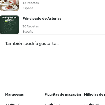
13 Recetas
España
Principado de Asturias
30 Recetas
España
También podría gustarte...
Marquesas
Figuritas de mazapán
Milhojas de
4.6
(84)
4.3
(72)
3.8
(38)