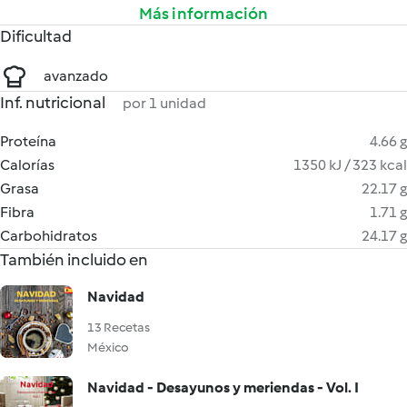
Más información
Dificultad
avanzado
Inf. nutricional
por 1 unidad
Proteína
4.66 g
Calorías
1350 kJ / 323 kcal
Grasa
22.17 g
Fibra
1.71 g
Carbohidratos
24.17 g
También incluido en
Navidad
13 Recetas
México
Navidad - Desayunos y meriendas - Vol. I