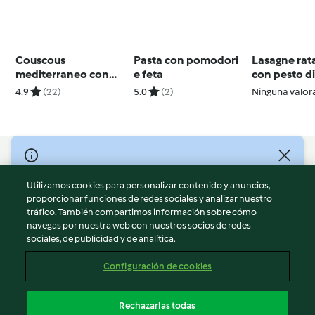
Couscous
Pasta con pomodori
Lasagne rata
mediterraneo con
e feta
con pesto d
salsa allo yogurt
pomodori
4.9
(22)
5.0
(2)
Ninguna valor
© Copyright 2026
Utilizamos cookies para personalizar contenido y anuncios,
Términos de uso
proporcionar funciones de redes sociales y analizar nuestro
Política de privacidad
tráfico. También compartimos información sobre cómo
Aviso legal
navegas por nuestra web con nuestros socios de redes
sociales, de publicidad y de analítica.
Información legal
Cookies
Configuración de cookies
Reportar contenido
Cancelar suscripción
Rechazarlas todas