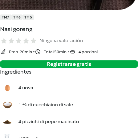
TM7
TM6
TM5
Nasi goreng
Ninguna valoración
Prep. 20min
Total 50min
4 porzioni
Registrarse gratis
Ingredientes
4 uova
1 ¼ di cucchiaino di sale
4 pizzichi di pepe macinato