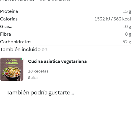
Proteína
15 g
Calorías
1532 kJ / 363 kcal
Grasa
10 g
Fibra
8 g
Carbohidratos
52 g
También incluido en
Cucina asiatica vegetariana
10 Recetas
Suiza
También podría gustarte...