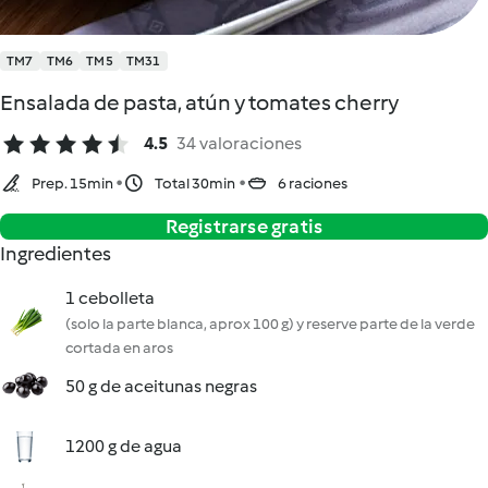
TM7
TM6
TM5
TM31
Ensalada de pasta, atún y tomates cherry
4.5
34 valoraciones
Prep. 15min
Total 30min
6 raciones
Registrarse gratis
Ingredientes
1 cebolleta
(solo la parte blanca, aprox 100 g) y reserve parte de la verde
cortada en aros
50 g de aceitunas negras
1200 g de agua