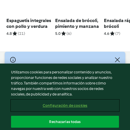
Espaguetis integrales
Ensalada de brócoli,
Ensalada rá
con pollo y verdura
pimiento y manzana
brócoli
4.8
(21)
5.0
(6)
4.6
(7)
© Copyright 2026
Utilizamos cookies para personalizar contenido y anuncios,
Términos de uso
proporcionar funciones de redes sociales y analizar nuestro
Política de privacidad
tráfico. También compartimos información sobre cómo
Aviso legal
navegas por nuestra web con nuestros socios de redes
sociales, de publicidad y de analítica.
Información legal
Cookies
Configuración de cookies
Reportar contenido
Cancelar suscripción
Rechazarlas todas
Declaración de accesibilidad