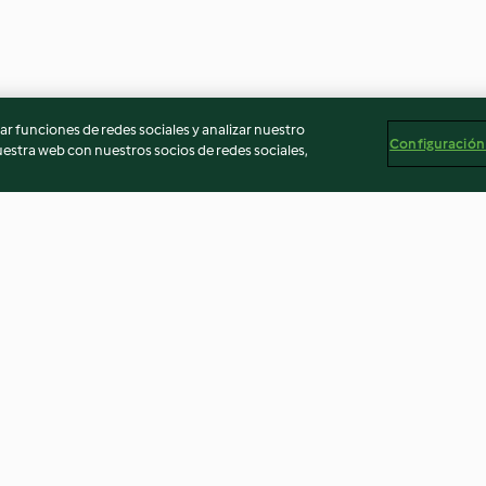
r funciones de redes sociales y analizar nuestro
Configuración
stra web con nuestros socios de redes sociales,
omate al
Yakimeshi vegetariano
Agua de pepino 
chía
4.2
(291)
4.8
(183)