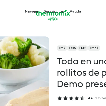
Navega
Suscripción
Ayuda
TM7
TM6
TM5
TM31
Todo en uno
rollitos de 
Demo pres
4.6
279 v