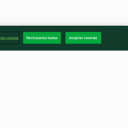
 de cookies
Rechazarlas todas
Aceptar cookies
con limón y
Sopa de fideo
4.1
(359)