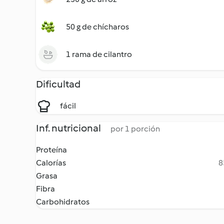
50 g de chícharos
1 rama de cilantro
Dificultad
fácil
Inf. nutricional
por 1 porción
Proteína
Calorías
8
Grasa
Fibra
Carbohidratos