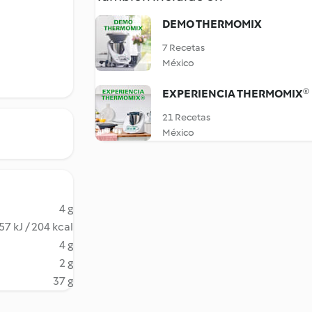
DEMO THERMOMIX
7 Recetas
México
EXPERIENCIA THERMOMIX®
21 Recetas
México
4 g
57 kJ / 204 kcal
4 g
2 g
37 g