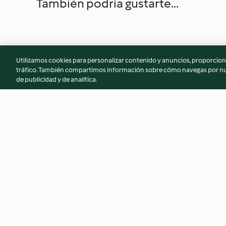
También podría gustarte...
Utilizamos cookies para personalizar contenido y anuncios, proporciona
tráfico. También compartimos información sobre cómo navegas por nue
de publicidad y de analítica.
Bisteces a la mexicana
Albóndigas con jit
chipotle
4.7
(272)
4.7
(378)
© Copyright 2026