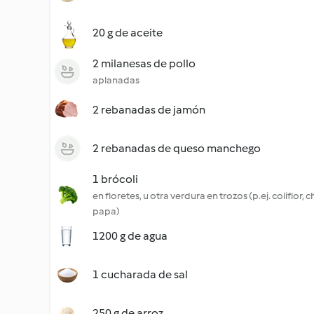
20 g de aceite
2 milanesas de pollo
aplanadas
2 rebanadas de jamón
2 rebanadas de queso manchego
1 brócoli
en floretes, u otra verdura en trozos (p.ej. coliflor, 
papa)
1200 g de agua
1 cucharada de sal
250 g de arroz