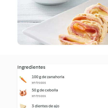
Ingredientes
100 g de zanahoria
en trozos
50 g de cebolla
en trozos
3 dientes de ajo