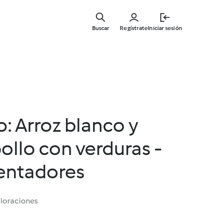
Ir
al
Buscar
Regístrate
Iniciar sesión
contenid
principal
: Arroz blanco y
pollo con verduras -
entadores
aloraciones