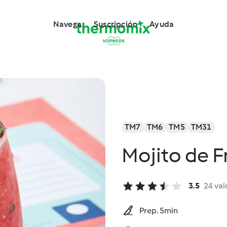
Navega
Suscripción
Ayuda
TM7
TM6
TM5
TM31
Mojito de 
3.5
24 val
Prep. 5min