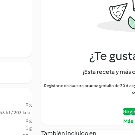
o
¿Te gust
¡Esta receta y más 
Regístrate en nuestra prueba gratuita de 30 días
c
0 g
Regi
53 kJ / 203 kcal
0 g
Más 
1 g
También incluido en