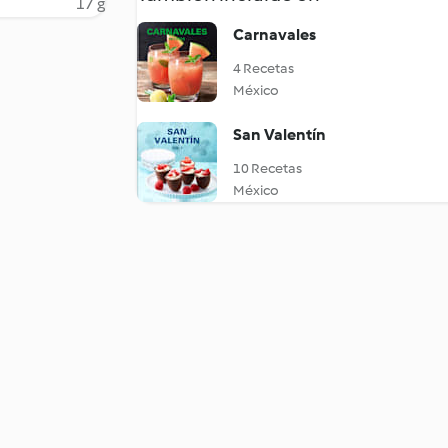
17 g
Carnavales
4 Recetas
México
San Valentín
10 Recetas
México