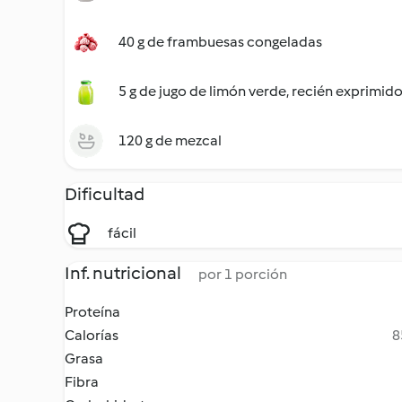
40 g de frambuesas congeladas
5 g de jugo de limón verde, recién exprimid
120 g de mezcal
Dificultad
fácil
Inf. nutricional
por 1 porción
Proteína
Calorías
8
Grasa
Fibra