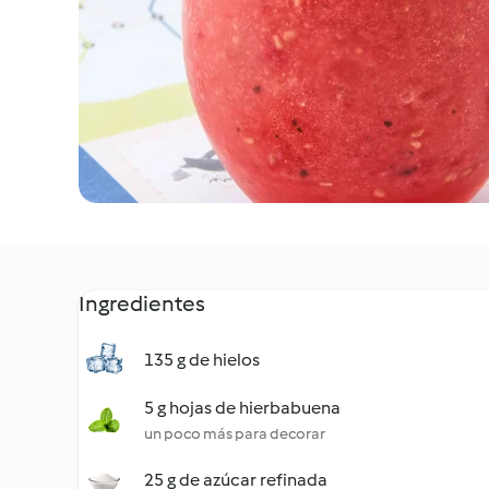
Ingredientes
135 g de hielos
5 g hojas de hierbabuena
un poco más para decorar
25 g de azúcar refinada