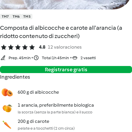
TM7
TM6
TM5
Composta di albicocche e carote all'arancia (a
ridotto contenuto di zuccheri)
4.8
12 valoraciones
Prep. 45min
Total 1h 45min
2 vasetti
Registrarse gratis
Ingredientes
600 g di albicocche
1 arancia, preferibilmente biologica
la scorza (senza la parte bianca) e il succo
200 g di carote
pelate e a tocchetti (2 cm circa)