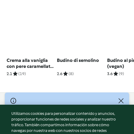
Crema alla vaniglia
Budino di semolino
Budino al pi
con pere caramellate
(vegan)
(senza glutine)
2.1
(19)
2.6
(8)
3.6
(9)
© Copyright 2026
Utilizamos cookies para personalizar contenido y anuncios,
Términos de uso
proporcionar funciones de redes sociales y analizar nuestro
Política de privacidad
tráfico. También compartimos información sobre cómo
Aviso legal
navegas por nuestra web con nuestros socios de redes