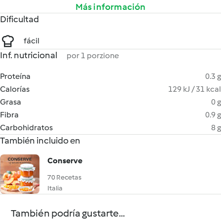
Más información
Dificultad
fácil
Inf. nutricional
por 1 porzione
Proteína
0.3 g
Calorías
129 kJ / 31 kcal
Grasa
0 g
Fibra
0.9 g
Carbohidratos
8 g
También incluido en
Conserve
70 Recetas
Italia
También podría gustarte...