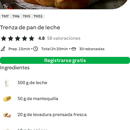
TM7
TM6
TM5
TM31
Trenza de pan de leche
4.8
58 valoraciones
Prep. 15min
Total 2h 20min
30 rebanadas
Registrarse gratis
Ingredientes
300 g de leche
50 g de mantequilla
20 g de levadura prensada fresca