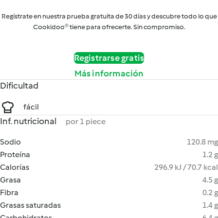
Regístrate en nuestra prueba gratuita de 30 días y descubre todo lo que
Cookidoo® tiene para ofrecerte. Sin compromiso.
Registrarse gratis
Más información
Dificultad
fácil
Inf. nutricional
por 1 piece
Sodio
120.8 mg
Proteína
1.2 g
Calorías
296.9 kJ / 70.7 kcal
Grasa
4.5 g
Fibra
0.2 g
Grasas saturadas
1.4 g
Carbohidratos
6.4 g