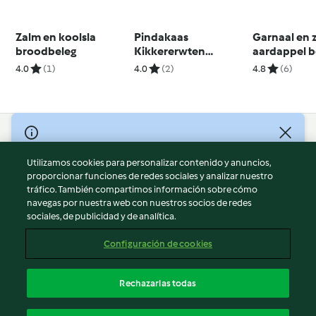
Zalm en koolsla
Pindakaas
Garnaal en 
broodbeleg
Kikkererwten
aardappel b
Koekjes
4.0
(1)
4.0
(2)
4.8
(6)
© Copyright 2026
Utilizamos cookies para personalizar contenido y anuncios,
Términos de uso
proporcionar funciones de redes sociales y analizar nuestro
Política de privacidad
tráfico. También compartimos información sobre cómo
Aviso legal
navegas por nuestra web con nuestros socios de redes
sociales, de publicidad y de analítica.
Información legal
Cookies
Configuración de cookies
Reportar contenido
Cancelar suscripción
Rechazarlas todas
Declaración de accesibilidad