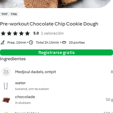
TM7
TM6
Pre-workout Chocolate Chip Cookie Dough
5.0
1 valoración
Prep. 10min
Total 2h 15min
20 porties
Registrarse gratis
Ingredientes
Medjoul dadels, ontpit
8
water
kokend, om te weken
chocolade
50 g
in stukken