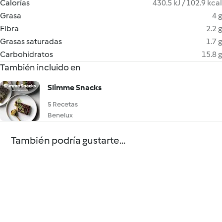
Calorías
430.5 kJ / 102.9 kcal
Grasa
4 g
Fibra
2.2 g
Grasas saturadas
1.7 g
Carbohidratos
15.8 g
También incluido en
Slimme Snacks
5 Recetas
Benelux
También podría gustarte...