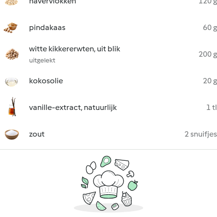
havervlokken
120 g
pindakaas
60 g
witte kikkererwten, uit blik
200 g
uitgelekt
kokosolie
20 g
vanille-extract, natuurlijk
1 tl
zout
2 snuifjes