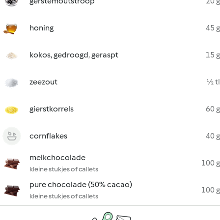
gerstemoutstroop
20 g
honing
45 g
kokos, gedroogd, geraspt
15 g
zeezout
½ tl
gierstkorrels
60 g
cornflakes
40 g
melkchocolade
100 g
kleine stukjes of callets
pure chocolade (50% cacao)
100 g
kleine stukjes of callets