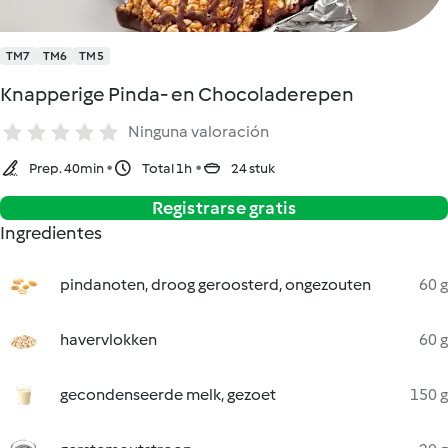
TM7
TM6
TM5
Knapperige Pinda- en Chocoladerepen
Ninguna valoración
Prep. 40min
Total 1h
24 stuk
Registrarse gratis
Ingredientes
pindanoten, droog geroosterd, ongezouten
60 g
havervlokken
60 g
gecondenseerde melk, gezoet
150 g