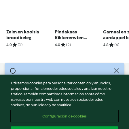
Zalm en koolsla
Pindakaas
Garnaal en 
broodbeleg
Kikkererwten
aardappel b
Koekjes
4.0
(1)
4.0
(2)
4.8
(6)
© Copyright 2026
Utilizamos cookies para personalizar contenido y anuncios,
Términos de uso
proporcionar funciones de redes sociales y analizar nuestro
Política de privacidad
tráfico. También compartimos información sobre cómo
Aviso legal
navegas por nuestra web con nuestros socios de redes
sociales, de publicidad y de analítica.
Información legal
Cookies
Configuración de cookies
Reportar contenido