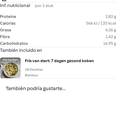
Inf. nutricional
por 1 stuk
Proteína
2.82 g
Calorías
566 kJ / 135 kcal
Grasa
6.26 g
Fibra
1.42 g
Carbohidratos
16.95 g
También incluido en
Fris van start: 7 dagen gezond koken
28 Recetas
Benelux
También podría gustarte...