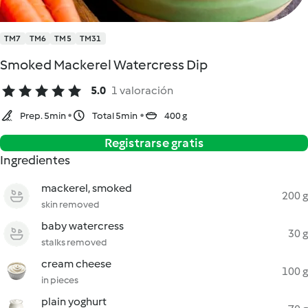
TM7
TM6
TM5
TM31
Smoked Mackerel Watercress Dip
5.0
1 valoración
Prep. 5min
Total 5min
400 g
Registrarse gratis
Ingredientes
mackerel, smoked
200 g
skin removed
baby watercress
30 g
stalks removed
cream cheese
100 g
in pieces
plain yoghurt