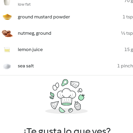
70 g
low fat
ground mustard powder
1 tsp
nutmeg, ground
½ tsp
lemon juice
15 g
sea salt
1 pinch
¿Te gusta lo que ves?