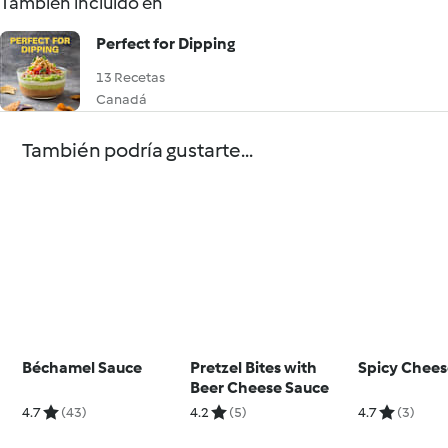
También incluido en
Perfect for Dipping
13 Recetas
Canadá
También podría gustarte...
Béchamel Sauce
Pretzel Bites with
Spicy Chees
Beer Cheese Sauce
4.7
(43)
4.2
(5)
4.7
(3)