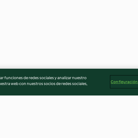
r funciones de redes sociales y analizar nuestro
Configuración
stra web con nuestros socios de redes sociales,
Chocolade cupcakes met
Lactosevrije tir