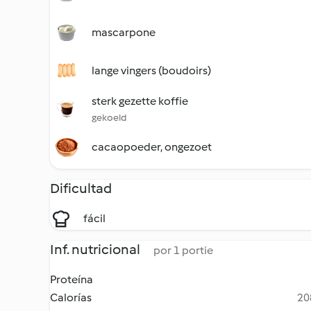
mascarpone
lange vingers (boudoirs)
sterk gezette koffie
gekoeld
cacaopoeder, ongezoet
Dificultad
fácil
Inf. nutricional
por 1 portie
Proteína
Calorías
20