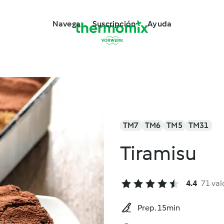
Navega
Suscripción
Ayuda
TM7
TM6
TM5
TM31
Tiramisu
4.4
71 val
Prep. 15min