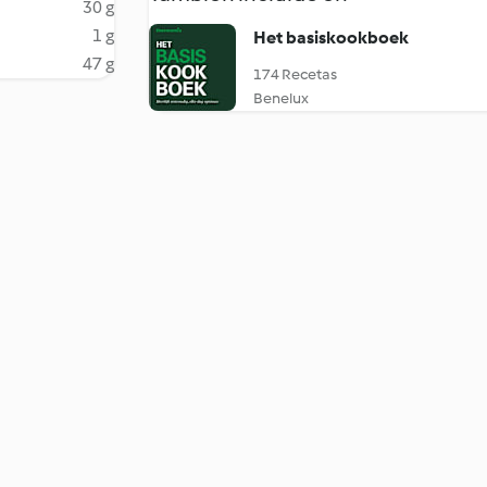
30 g
1 g
Het basiskookboek
47 g
174 Recetas
Benelux