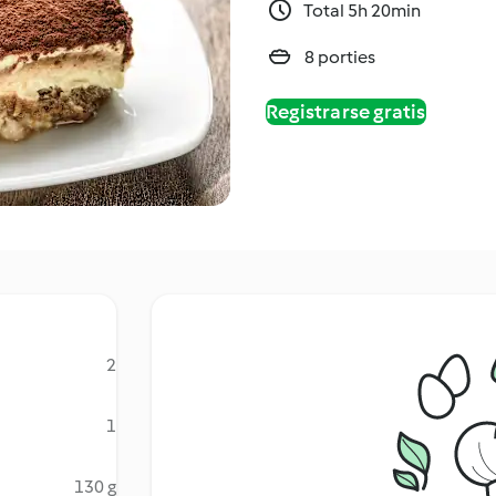
Total 5h 20min
8 porties
Registrarse gratis
2
1
130 g