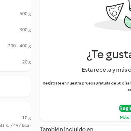
500 g
300 g
300 - 400 g
¿Te gust
20 g
¡Esta receta y más 
Regístrate en nuestra prueba gratuita de 30 días
c
Regi
Más 
10 g
81 kJ / 497 kcal
También incluido en