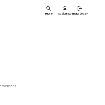
Ir
al
Buscar
Regístrate
Iniciar sesión
contenid
principal
oraciones