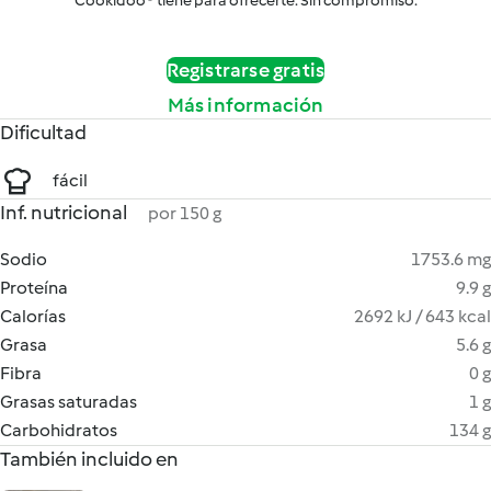
Cookidoo® tiene para ofrecerte. Sin compromiso.
Registrarse gratis
Más información
Dificultad
fácil
Inf. nutricional
por 150 g
Sodio
1753.6 mg
Proteína
9.9 g
Calorías
2692 kJ / 643 kcal
Grasa
5.6 g
Fibra
0 g
Grasas saturadas
1 g
Carbohidratos
134 g
También incluido en