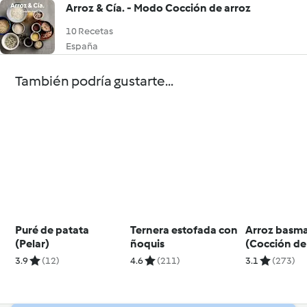
Arroz & Cía. - Modo Cocción de arroz
10 Recetas
España
También podría gustarte...
Puré de patata
Ternera estofada con
Arroz basma
(Pelar)
ñoquis
(Cocción de
3.9
(12)
4.6
(211)
3.1
(273)