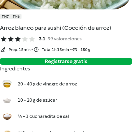
TM7
TM6
Arroz blanco para sushi (Cocción de arroz)
3.1
99 valoraciones
Prep. 15min
Total 1h 15min
150 g
Registrarse gratis
Ingredientes
20 - 40 g de vinagre de arroz
10 - 20 g de azúcar
½ - 1 cucharadita de sal