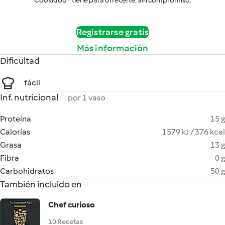
Cookidoo® tiene para ofrecerte. Sin compromiso.
Registrarse gratis
Más información
Dificultad
fácil
Inf. nutricional
por 1 vaso
Proteína
15 g
Calorías
1579 kJ / 376 kcal
Grasa
13 g
Fibra
0 g
Carbohidratos
50 g
También incluido en
Chef curioso
10 Recetas