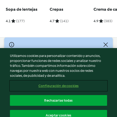
Sopa de lentejas
Crepas
Crema de c
4.1
(177)
4.7
(141)
4.9
(383)
© Copyright 2026
Utilizamos cookies para personalizar contenido y anuncios,
Términos de uso
proporcionar funciones de redes sociales y analizar nuestro
Política de privacidad
tráfico. También compartimos información sobre cómo
Aviso legal
navegas por nuestra web con nuestros socios de redes
sociales, de publicidad y de analítica.
Información legal
Cookies
Configuración de cookies
Reportar contenido
Cancelar suscripción
Rechazarlas todas
Declaración de accesibilidad
Español
Aceptar cookies