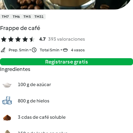
TM7
TM6
TM5
TM31
Frappe de café
4.7
393 valoraciones
Prep. 5min
Total 5min
4 vasos
Registrarse gratis
Ingredientes
100 g de azúcar
800 g de hielos
3 cdas de café soluble