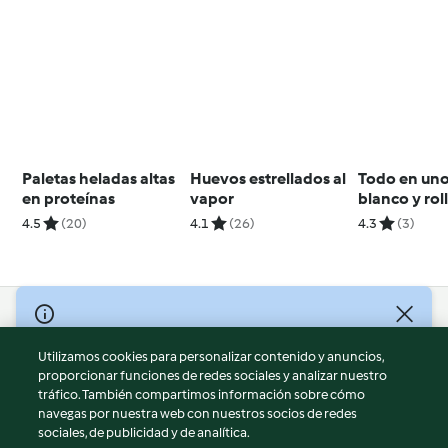
Paletas heladas altas
Huevos estrellados al
Todo en uno
en proteínas
vapor
blanco y rol
pollo con ve
4.5
(20)
4.1
(26)
4.3
(3)
Demo prese
© Copyright 2026
Utilizamos cookies para personalizar contenido y anuncios,
Términos de uso
proporcionar funciones de redes sociales y analizar nuestro
Política de privacidad
tráfico. También compartimos información sobre cómo
Aviso legal
navegas por nuestra web con nuestros socios de redes
sociales, de publicidad y de analítica.
Información legal