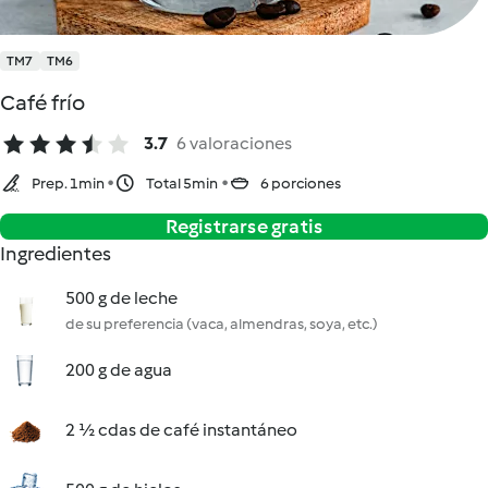
TM7
TM6
Café frío
3.7
6 valoraciones
Prep. 1min
Total 5min
6 porciones
Registrarse gratis
Ingredientes
500 g de leche
de su preferencia (vaca, almendras, soya, etc.)
200 g de agua
2 ½ cdas de café instantáneo