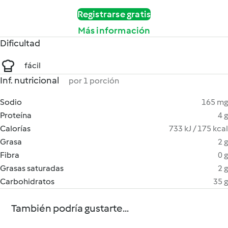
Registrarse gratis
Más información
Dificultad
fácil
Inf. nutricional
por 1 porción
Sodio
165 mg
Proteína
4 g
Calorías
733 kJ / 175 kcal
Grasa
2 g
Fibra
0 g
Grasas saturadas
2 g
Carbohidratos
35 g
También podría gustarte...