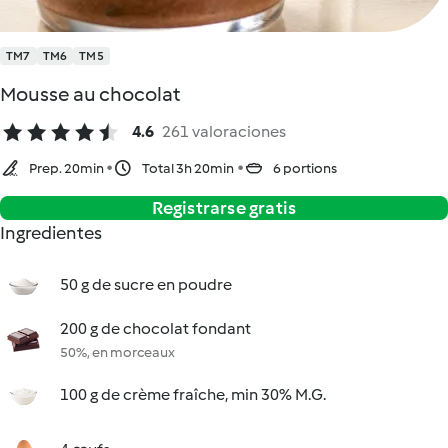
TM7
TM6
TM5
Mousse au chocolat
4.6
261 valoraciones
Prep. 20min
Total 3h 20min
6 portions
Registrarse gratis
Ingredientes
50 g de sucre en poudre
200 g de chocolat fondant
50%, en morceaux
100 g de crème fraîche, min 30% M.G.