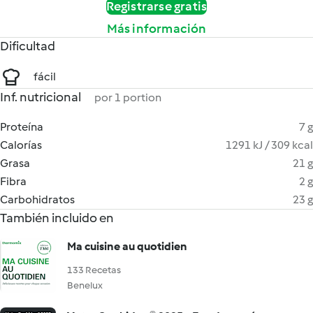
Registrarse gratis
Más información
Dificultad
fácil
Inf. nutricional
por 1 portion
Proteína
7 g
Calorías
1291 kJ / 309 kcal
Grasa
21 g
Fibra
2 g
Carbohidratos
23 g
También incluido en
Ma cuisine au quotidien
133 Recetas
Benelux