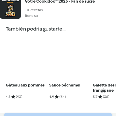
Votre Cookidoo® 2025 - Fan de sucré
10 Recetas
Benelux
También podría gustarte...
Gâteau aux pommes
Sauce béchamel
Galette des 
frangipane
4.5
(93)
4.9
(34)
3.7
(38)