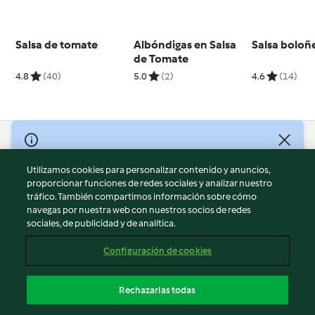
Salsa de tomate
Albóndigas en Salsa
Salsa boloñ
de Tomate
4.8
(40)
5.0
(2)
4.6
(14)
© Copyright 2026
Utilizamos cookies para personalizar contenido y anuncios,
Términos de uso
proporcionar funciones de redes sociales y analizar nuestro
Política de privacidad
tráfico. También compartimos información sobre cómo
Aviso legal
navegas por nuestra web con nuestros socios de redes
sociales, de publicidad y de analítica.
Información legal
Cookies
Configuración de cookies
Reportar contenido
Cancelar suscripción
Rechazarlas todas
Declaración de accesibilidad