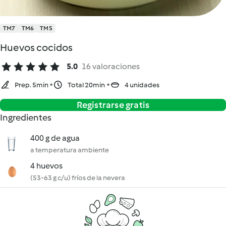
TM7
TM6
TM5
Huevos cocidos
5.0
16 valoraciones
Prep. 5min
Total 20min
4 unidades
Registrarse gratis
Ingredientes
400 g de agua
a temperatura ambiente
4 huevos
(53-63 g c/u) fríos de la nevera