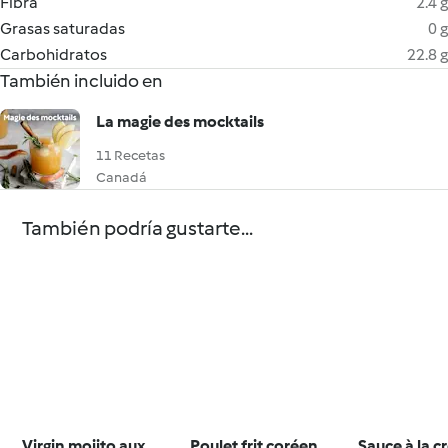
Fibra
2.4 g
Grasas saturadas
0 g
Carbohidratos
22.8 g
También incluido en
La magie des mocktails
11 Recetas
Canadá
También podría gustarte...
Virgin mojito aux
Poulet frit coréen
Sauce à la 