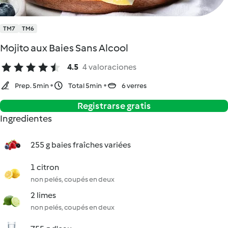
TM7
TM6
Mojito aux Baies Sans Alcool
4.5
4 valoraciones
Prep. 5min
Total 5min
6 verres
Registrarse gratis
Ingredientes
255 g baies fraîches variées
1 citron
non pelés, coupés en deux
2 limes
non pelés, coupés en deux