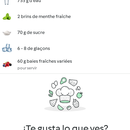
755 g d'eau
2 brins de menthe fraîche
70 g de sucre
6 - 8 de glaçons
60 g baies fraîches variées
pour servir
¿Te gusta lo que ves?