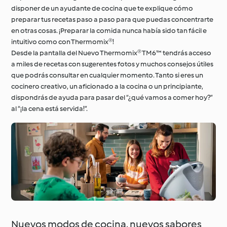
disponer de un ayudante de cocina que te explique cómo
preparar tus recetas paso a paso para que puedas concentrarte
en otras cosas. ¡Preparar la comida nunca había sido tan fácil e
intuitivo como con Thermomix®!
Desde la pantalla del Nuevo Thermomix® TM6™ tendrás acceso
a miles de recetas con sugerentes fotos y muchos consejos útiles
que podrás consultar en cualquier momento. Tanto si eres un
cocinero creativo, un aficionado a la cocina o un principiante,
dispondrás de ayuda para pasar del “¿qué vamos a comer hoy?”
al “¡la cena está servida!”.
Nuevos modos de cocina, nuevos sabores