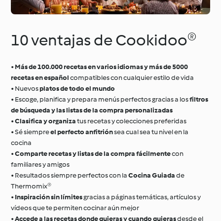
10 ventajas de Cookidoo®
•
Más de 100.000 recetas en varios idiomas y más de 5000
recetas en español
compatibles con cualquier estilo de vida
• Nuevos
platos de todo el mundo
• Escoge, planifica y prepara menús perfectos gracias a los
filtros
de búsqueda y las listas de la compra personalizadas
•
Clasifica y organiza
tus recetas y colecciones preferidas
• Sé siempre
el perfecto anfitrión
sea cual sea tu nivel en la
cocina
•
Comparte recetas y listas de la compra fácilmente
con
familiares y amigos
• Resultados siempre perfectos con la
Cocina Guiada
de
Thermomix®
•
Inspiración sin límites
gracias a páginas temáticas, artículos y
vídeos que te permiten cocinar aún mejor
•
Accede a las recetas donde quieras y cuando quieras
desde el