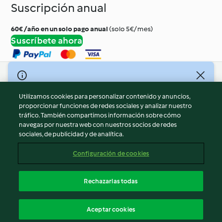
Suscripción anual
60€ /año en un solo pago anual
(solo 5€/ mes)
Suscríbete ahora
© Copyright 2026
Utilizamos cookies para personalizar contenido y anuncios,
Términos de uso
proporcionar funciones de redes sociales y analizar nuestro
Política de privacidad
tráfico. También compartimos información sobre cómo
Aviso legal
navegas por nuestra web con nuestros socios de redes
sociales, de publicidad y de analítica.
Información legal
Cookies
Configuración de cookies
Reportar contenido
Cancelar suscripción
Rechazarlas todas
Declaración de accesibilidad
Español
Aceptar cookies