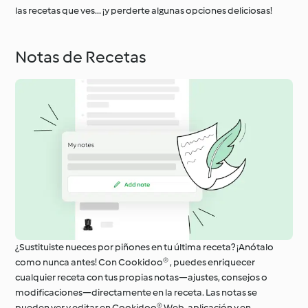
las recetas que ves... ¡y perderte algunas opciones deliciosas!
Notas de Recetas
¿Sustituiste nueces por piñones en tu última receta? ¡Anótalo
como nunca antes! Con Cookidoo® , puedes enriquecer
cualquier receta con tus propias notas—ajustes, consejos o
modificaciones—directamente en la receta. Las notas se
pueden ver y editar en Cookidoo® Web, aplicación y en