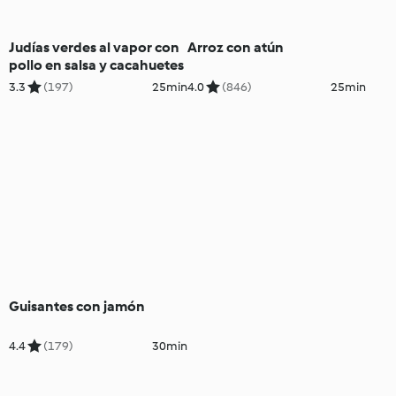
Judías verdes al vapor con
Arroz con atún
pollo en salsa y cacahuetes
3.3
(197)
25min
4.0
(846)
25min
Guisantes con jamón
4.4
(179)
30min