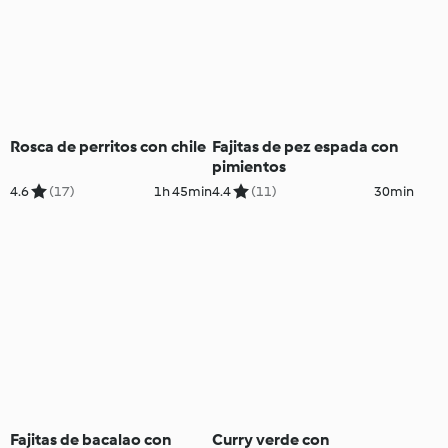
Rosca de perritos con chile
Fajitas de pez espada con
pimientos
4.6
(17)
1h 45min
4.4
(11)
30min
Fajitas de bacalao con
Curry verde con