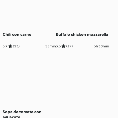
Chili con carne
Buffalo chicken mozzarella
3.7
(23)
55min
3.3
(17)
3h 30min
Sopa de tomate con
aguacate