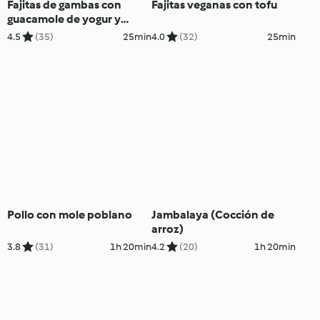
Fajitas de gambas con
Fajitas veganas con tofu
guacamole de yogur y
brotes
4.5
(35)
25min
4.0
(32)
25min
Pollo con mole poblano
Jambalaya (Cocción de
arroz)
3.8
(31)
1h 20min
4.2
(20)
1h 20min