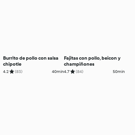
Burrito de pollo con salsa
Fajitas con pollo, beicon y
chipotle
champiñones
4.2
(83)
40min
4.7
(84)
50min