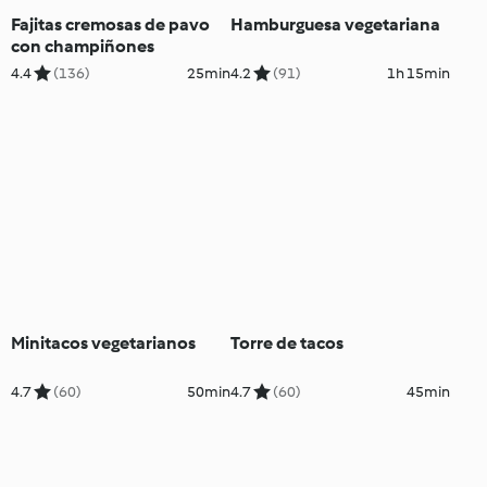
Fajitas cremosas de pavo
Hamburguesa vegetariana
con champiñones
4.4
(136)
25min
4.2
(91)
1h 15min
Minitacos vegetarianos
Torre de tacos
4.7
(60)
50min
4.7
(60)
45min