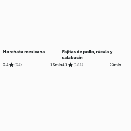
Horchata mexicana
Fajitas de pollo, rúcula y
calabacín
3.4
(34)
15min
4.1
(181)
20min