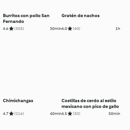
Burritos con pollo San
Gratén de nachos
Fernando
4.6
(305)
30min
4.0
(40)
1h
Chimichangas
Costillas de cerdo al estilo
mexicano con pico de gallo
4.7
(216)
40min
4.5
(30)
50min