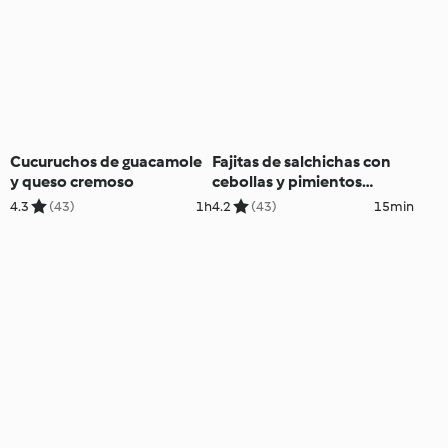
Cucuruchos de guacamole
Fajitas de salchichas con
y queso cremoso
cebollas y pimientos
salteados
4.3
(43)
1h
4.2
(43)
15min