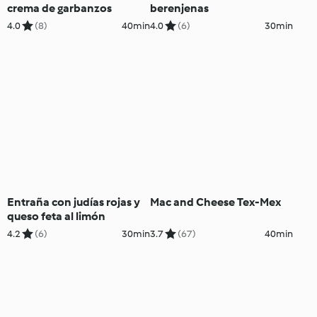
crema de garbanzos
berenjenas
4.0
(8)
40min
4.0
(6)
30min
Entraña con judías rojas y
Mac and Cheese Tex-Mex
queso feta al limón
4.2
(6)
30min
3.7
(67)
40min