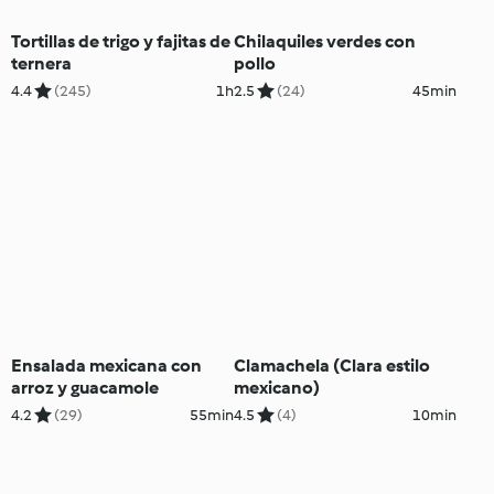
Tortillas de trigo y fajitas de
Chilaquiles verdes con
ternera
pollo
4.4
(245)
1h
2.5
(24)
45min
Ensalada mexicana con
Clamachela (Clara estilo
arroz y guacamole
mexicano)
4.2
(29)
55min
4.5
(4)
10min