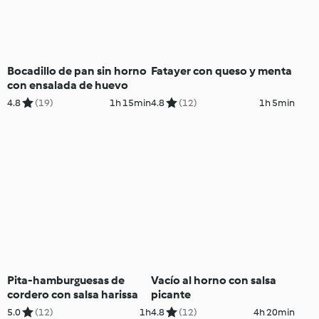
Bocadillo de pan sin horno
Fatayer con queso y menta
con ensalada de huevo
4.8
(19)
1h 15min
4.8
(12)
1h 5min
Pita-hamburguesas de
Vacío al horno con salsa
cordero con salsa harissa
picante
5.0
(12)
1h
4.8
(12)
4h 20min