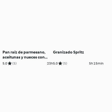
Pan raíz de parmesano,
Granizado Spritz
aceitunas y nueces con
masa madre (larga
5.0
(5)
23h
5.0
(5)
5h 15min
fermentación)