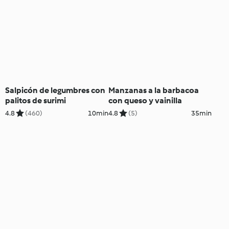
Salpicón de legumbres con
Manzanas a la barbacoa
palitos de surimi
con queso y vainilla
4.8
(460)
10min
4.8
(5)
35min