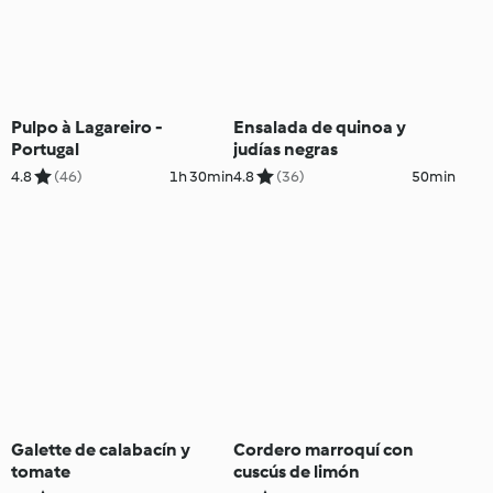
Pulpo à Lagareiro -
Ensalada de quinoa y
Portugal
judías negras
4.8
(46)
1h 30min
4.8
(36)
50min
Galette de calabacín y
Cordero marroquí con
tomate
cuscús de limón