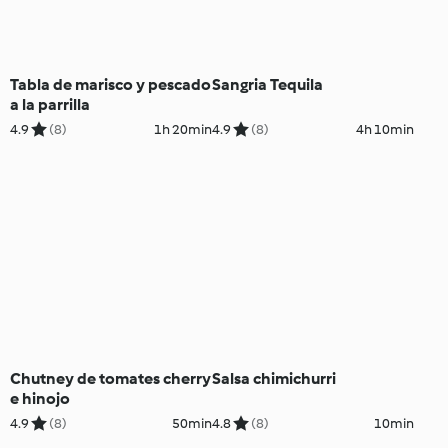
Tabla de marisco y pescado
Sangria Tequila
a la parrilla
4.9
(8)
1h 20min
4.9
(8)
4h 10min
Chutney de tomates cherry
Salsa chimichurri
e hinojo
4.9
(8)
50min
4.8
(8)
10min