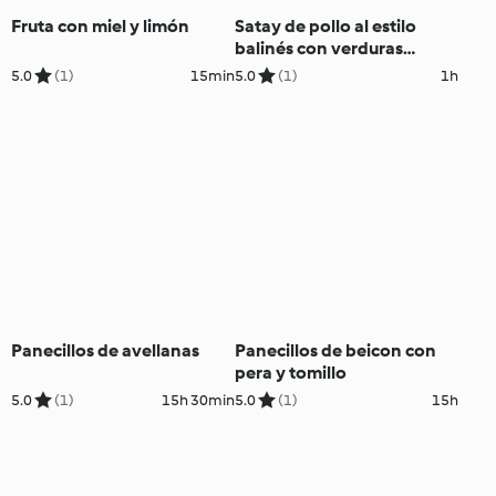
Fruta con miel y limón
Satay de pollo al estilo
balinés con verduras
encurtidas
5.0
(1)
15min
5.0
(1)
1h
Panecillos de avellanas
Panecillos de beicon con
pera y tomillo
5.0
(1)
15h 30min
5.0
(1)
15h