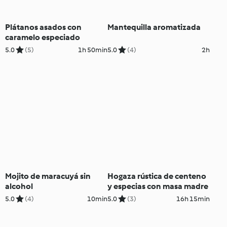
Plátanos asados con
Mantequilla aromatizada
caramelo especiado
5.0
(5)
1h 50min
5.0
(4)
2h
Mojito de maracuyá sin
Hogaza rústica de centeno
alcohol
y especias con masa madre
5.0
(4)
10min
5.0
(3)
16h 15min