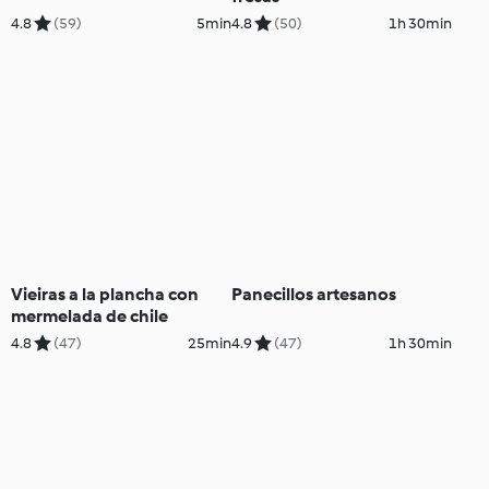
4.8
(59)
5min
4.8
(50)
1h 30min
Vieiras a la plancha con
Panecillos artesanos
mermelada de chile
4.8
(47)
25min
4.9
(47)
1h 30min