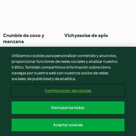
Crumble de coco y
Vichyssoise de apio
manzana
4.6
(182)
50min
4.7
(177)
40min
Utilizamos cookies para personalizar contenido y anuncios,
proporcionar funciones de redes sociales y analizar nuestro
tráfico. También compartimos información sobre cómo
navegas por nuestra web con nuestros socios de redes
sociales, de publicidad y de analítica.
Configuración de cookies
Rechazarlas todas
Salmorejo de remolacha
Masa de pan básica
Aceptar cookies