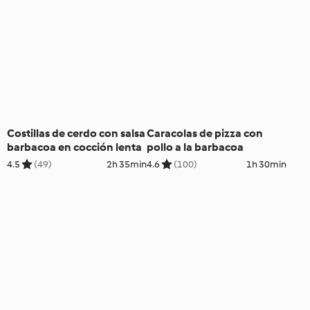
Costillas de cerdo con salsa
Caracolas de pizza con
barbacoa en cocción lenta
pollo a la barbacoa
4.5
(49)
2h 35min
4.6
(100)
1h 30min