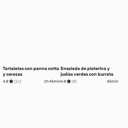
Tartaletas con panna cotta
Ensalada de platerina y
y cerezas
judías verdes con burrata
4.8
(11)
2h 45min
4.8
(8)
45min