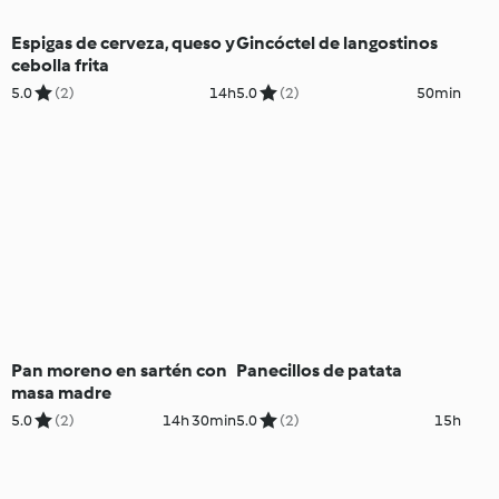
Espigas de cerveza, queso y
Gincóctel de langostinos
cebolla frita
5.0
(2)
14h
5.0
(2)
50min
Pan moreno en sartén con
Panecillos de patata
masa madre
5.0
(2)
14h 30min
5.0
(2)
15h