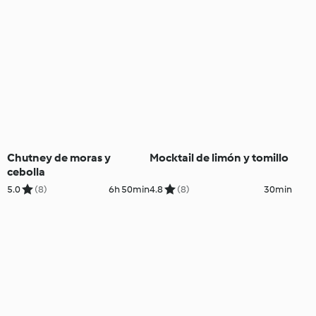
Chutney de moras y
Mocktail de limón y tomillo
cebolla
5.0
(8)
6h 50min
4.8
(8)
30min