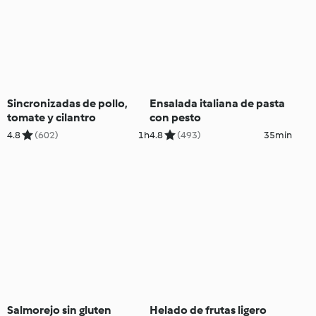
Sincronizadas de pollo,
Ensalada italiana de pasta
tomate y cilantro
con pesto
4.8
(602)
1h
4.8
(493)
35min
Salmorejo sin gluten
Helado de frutas ligero