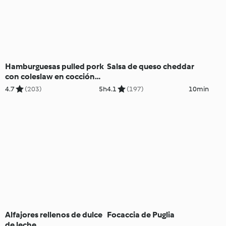
Hamburguesas pulled pork
Salsa de queso cheddar
con coleslaw en cocción
lenta
4.7
(203)
5h
4.1
(197)
10min
Alfajores rellenos de dulce
Focaccia de Puglia
de leche