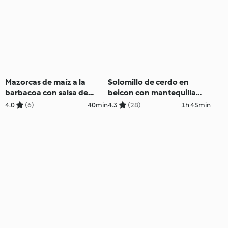
Mazorcas de maíz a la
Solomillo de cerdo en
barbacoa con salsa de
beicon con mantequilla
cilantro y queso
barbacoa al vacío
4.0
(6)
40min
4.3
(28)
1h 45min