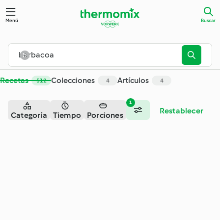
Buscar - Cookidoo® – la plataforma de recetas oficial de Th
Menú
Buscar
Recetas
Colecciones
Artículos
512
4
4
1
Restablecer
Categoría
Tiempo
Porciones