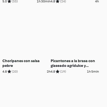
5.0
(33)
1h 30min
4.8
(24)
4h
Choripanes con salsa
Picantones a la brasa con
pebre
glaseado agridulce y
ensalada Waldorf
4.8
(20)
2h
4.8
(19)
1h 5min