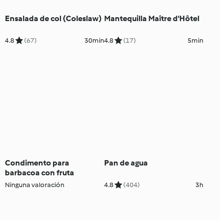
Ensalada de col (Coleslaw)
Mantequilla Maître d'Hôtel
4.8
(67)
30min
4.8
(17)
5min
Condimento para
Pan de agua
barbacoa con fruta
Ninguna valoración
4.8
(404)
3h