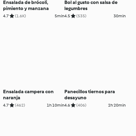
Ensalada de brócoli,
Bol al gusto con salsa de
pimiento y manzana
legumbres
4.7
(1.6K)
5min
4.5
(535)
30min
Ensalada campera con
Panecillos tiernos para
naranja
desayuno
4.7
(462)
1h 10min
4.6
(406)
2h 20min