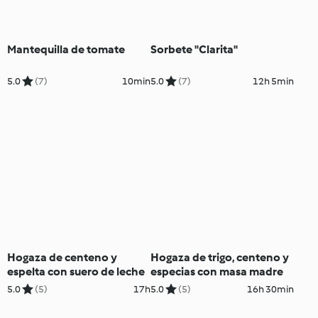
Mantequilla de tomate
Sorbete "Clarita"
5.0
(7)
10min
5.0
(7)
12h 5min
Hogaza de centeno y
Hogaza de trigo, centeno y
espelta con suero de leche
especias con masa madre
5.0
(5)
17h
5.0
(5)
16h 30min