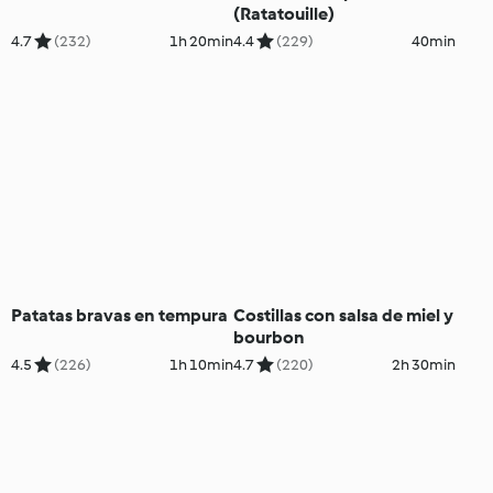
(Ratatouille)
4.7
(232)
1h 20min
4.4
(229)
40min
Patatas bravas en tempura
Costillas con salsa de miel y
bourbon
4.5
(226)
1h 10min
4.7
(220)
2h 30min