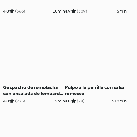
4.8
(366)
10min
4.9
(309)
5min
Gazpacho de remolacha
Pulpo a la parrilla con salsa
con ensalada de lombarda
romesco
y queso feta
4.8
(235)
15min
4.8
(74)
1h 10min