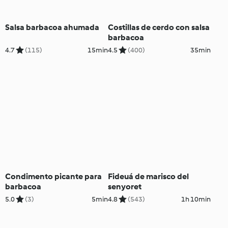
Salsa barbacoa ahumada
Costillas de cerdo con salsa
barbacoa
4.7
(115)
15min
4.5
(400)
35min
Condimento picante para
Fideuá de marisco del
barbacoa
senyoret
5.0
(3)
5min
4.8
(543)
1h 10min