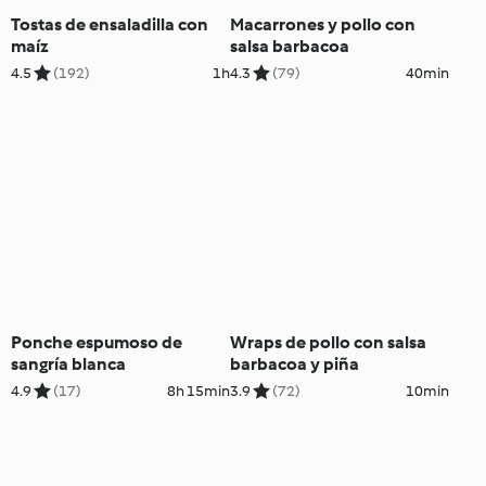
Tostas de ensaladilla con
Macarrones y pollo con
maíz
salsa barbacoa
4.5
(192)
1h
4.3
(79)
40min
Ponche espumoso de
Wraps de pollo con salsa
sangría blanca
barbacoa y piña
4.9
(17)
8h 15min
3.9
(72)
10min