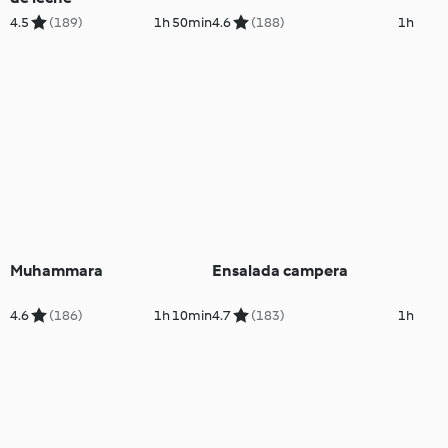
4.5
(189)
1h 50min
4.6
(188)
1h
Muhammara
Ensalada campera
4.6
(186)
1h 10min
4.7
(183)
1h