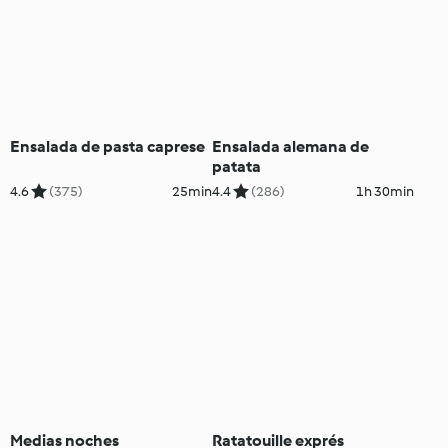
Ensalada de pasta caprese
Ensalada alemana de
patata
4.6
(375)
25min
4.4
(286)
1h 30min
Medias noches
Ratatouille exprés