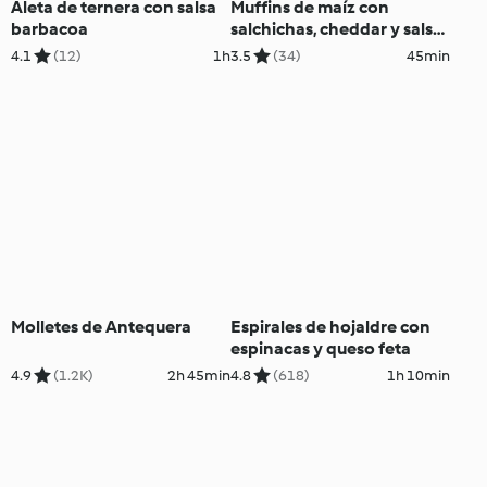
Aleta de ternera con salsa
Muffins de maíz con
barbacoa
salchichas, cheddar y salsa
barbacoa
4.1
(12)
1h
3.5
(34)
45min
Molletes de Antequera
Espirales de hojaldre con
espinacas y queso feta
4.9
(1.2K)
2h 45min
4.8
(618)
1h 10min