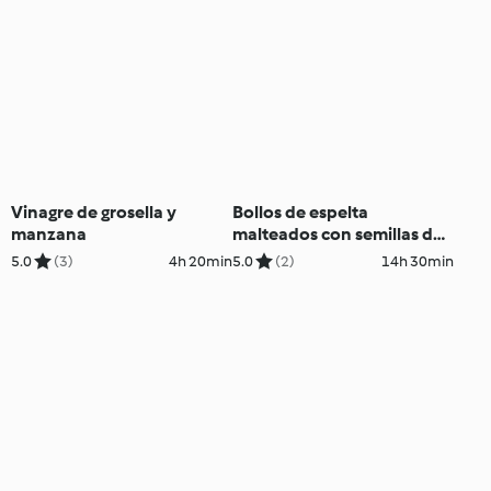
Vinagre de grosella y
Bollos de espelta
manzana
malteados con semillas de
amapola y sésamo
5.0
(3)
4h 20min
5.0
(2)
14h 30min