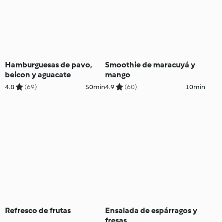
Hamburguesas de pavo,
Smoothie de maracuyá y
beicon y aguacate
mango
4.8
(69)
50min
4.9
(60)
10min
Refresco de frutas
Ensalada de espárragos y
fresas