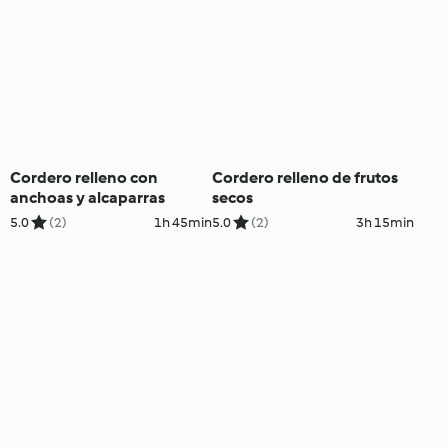
Cordero relleno con
Cordero relleno de frutos
anchoas y alcaparras
secos
5.0
(2)
1h 45min
5.0
(2)
3h 15min