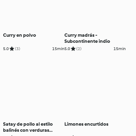
Curry en polvo
Curry madrás -
Subcontinente indio
5.0
(3)
15min
5.0
(2)
15min
Satay de pollo al estilo
Limones encurtidos
balinés con verduras