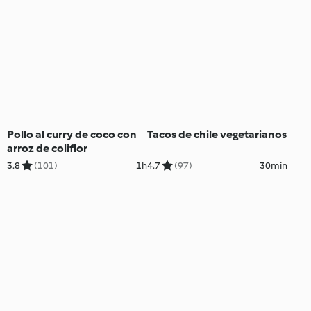
Pollo al curry de coco con
Tacos de chile vegetarianos
arroz de coliflor
3.8
(101)
1h
4.7
(97)
30min