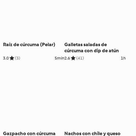
Raíz de cúrcuma (Pelar)
Galletas saladas de
cúrcuma con dip de atún
3.0
(3)
5min
2.6
(41)
1h
Gazpacho con cúrcuma
Nachos con chile y queso