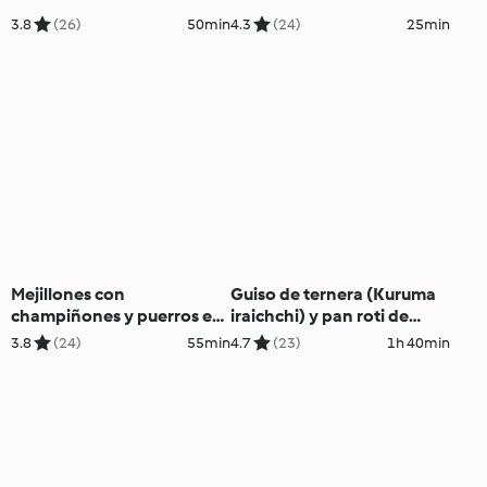
3.8
(26)
50min
4.3
(24)
25min
Mejillones con
Guiso de ternera (Kuruma
champiñones y puerros en
iraichchi) y pan roti de
salsa
coco - Sri Lanka
3.8
(24)
55min
4.7
(23)
1h 40min