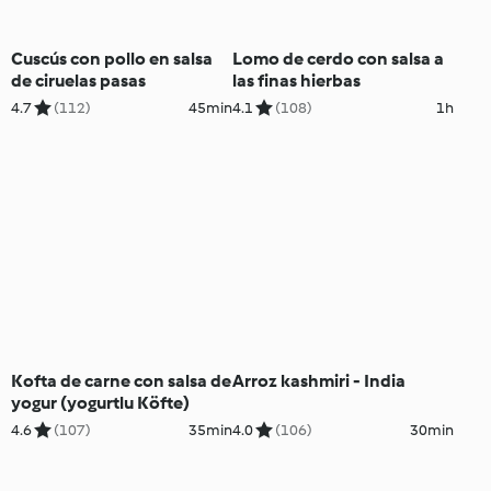
Cuscús con pollo en salsa
Lomo de cerdo con salsa a
de ciruelas pasas
las finas hierbas
4.7
(112)
45min
4.1
(108)
1h
Kofta de carne con salsa de
Arroz kashmiri - India
yogur (yogurtlu Köfte)
4.6
(107)
35min
4.0
(106)
30min