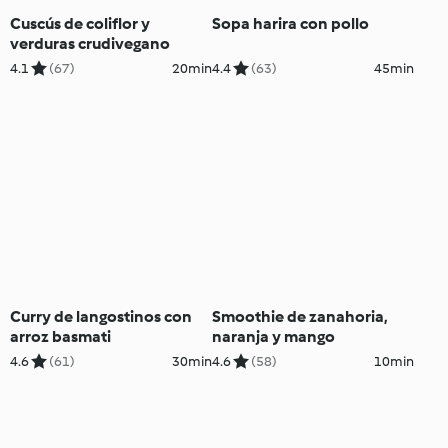
Cuscús de coliflor y
Sopa harira con pollo
verduras crudivegano
4.1
(67)
20min
4.4
(63)
45min
Curry de langostinos con
Smoothie de zanahoria,
arroz basmati
naranja y mango
4.6
(61)
30min
4.6
(58)
10min