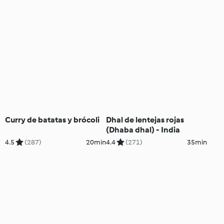
Curry de batatas y brócoli
Dhal de lentejas rojas
(Dhaba dhal) - India
4.5
(287)
20min
4.4
(271)
35min