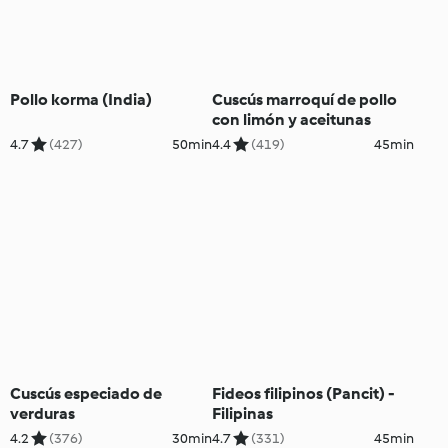
Pollo korma (India)
Cuscús marroquí de pollo
con limón y aceitunas
4.7
(427)
50min
4.4
(419)
45min
Cuscús especiado de
Fideos filipinos (Pancit) -
verduras
Filipinas
4.2
(376)
30min
4.7
(331)
45min