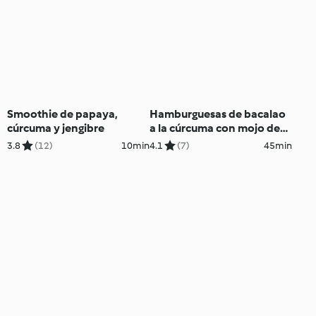
Smoothie de papaya,
Hamburguesas de bacalao
cúrcuma y jengibre
a la cúrcuma con mojo de
cilantro
3.8
(12)
10min
4.1
(7)
45min