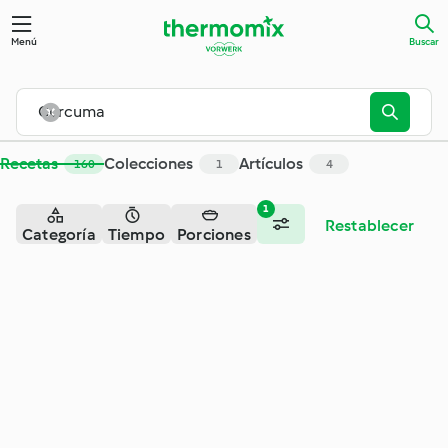
Buscar - Cookidoo® – la plataforma de recetas oficial de Th
Menú
Buscar
Recetas
Colecciones
Artículos
160
1
4
1
Restablecer
Categoría
Tiempo
Porciones