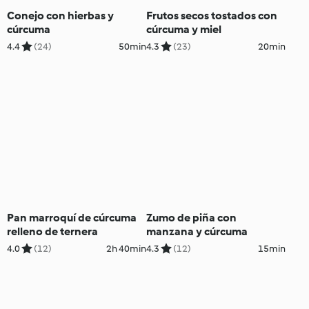
Conejo con hierbas y
Frutos secos tostados con
cúrcuma
cúrcuma y miel
4.4
(24)
50min
4.3
(23)
20min
Pan marroquí de cúrcuma
Zumo de piña con
relleno de ternera
manzana y cúrcuma
4.0
(12)
2h 40min
4.3
(12)
15min