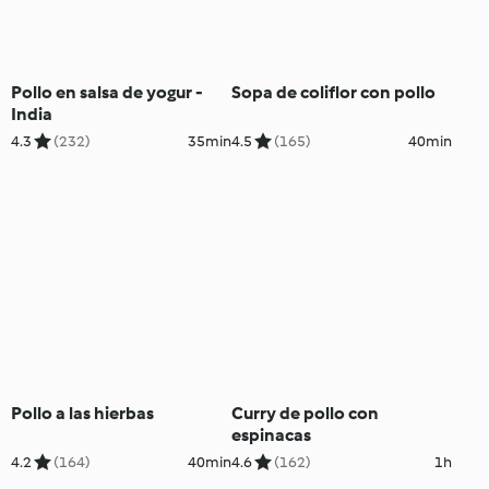
Pollo en salsa de yogur -
Sopa de coliflor con pollo
India
4.3
(232)
35min
4.5
(165)
40min
Pollo a las hierbas
Curry de pollo con
espinacas
4.2
(164)
40min
4.6
(162)
1h