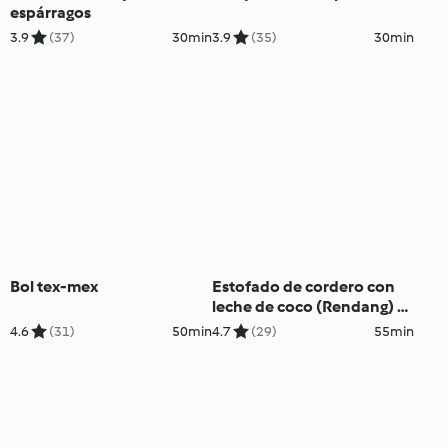
espárragos
3.9
(37)
30min
3.9
(35)
30min
Bol tex-mex
Estofado de cordero con
leche de coco (Rendang) -
Malasia
4.6
(31)
50min
4.7
(29)
55min