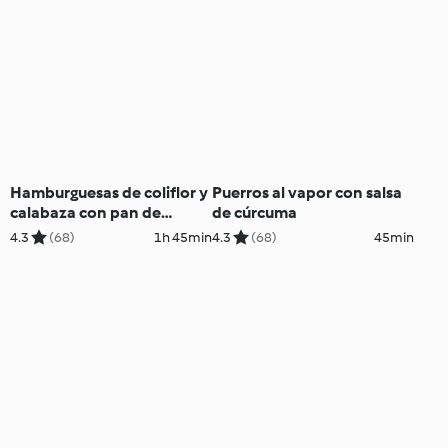
Hamburguesas de coliflor y
Puerros al vapor con salsa
calabaza con pan de
de cúrcuma
cúrcuma
4.3
(68)
1h 45min
4.3
(68)
45min