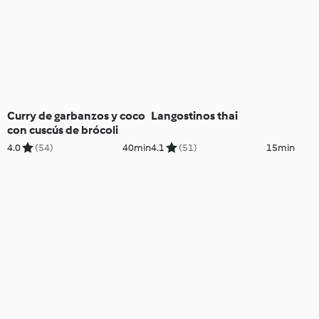
Curry de garbanzos y coco
Langostinos thai
con cuscús de brócoli
4.0
(54)
40min
4.1
(51)
15min