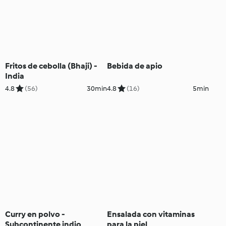
Fritos de cebolla (Bhaji) -
Bebida de apio
India
4.8
(56)
30min
4.8
(16)
5min
Curry en polvo -
Ensalada con vitaminas
Subcontinente indio
para la piel