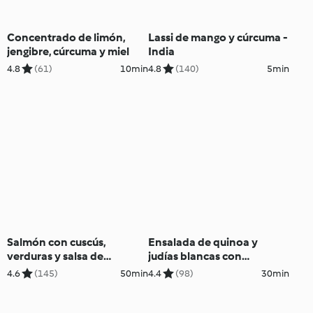
Concentrado de limón,
Lassi de mango y cúrcuma -
jengibre, cúrcuma y miel
India
4.8
(61)
10min
4.8
(140)
5min
Salmón con cuscús,
Ensalada de quinoa y
verduras y salsa de
judías blancas con
cúrcuma
vinagreta de cúrcuma
4.6
(145)
50min
4.4
(98)
30min