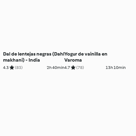
Dal de lentejas negras (Dahl
Yogur de vainilla en
makhani) - India
Varoma
4.3
(83)
2h 40min
4.7
(78)
13h 10min