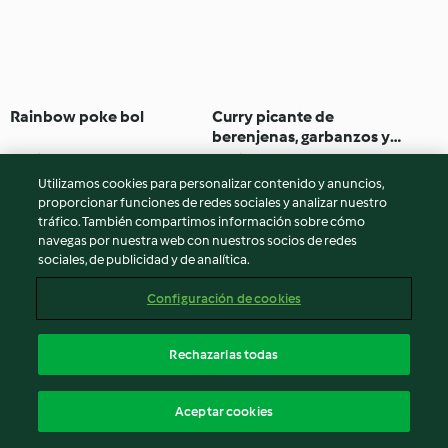
Rainbow poke bol
Curry picante de
berenjenas, garbanzos y
pollo
4.2
(23)
1h 20min
4.5
(22)
30min
Utilizamos cookies para personalizar contenido y anuncios,
proporcionar funciones de redes sociales y analizar nuestro
tráfico. También compartimos información sobre cómo
navegas por nuestra web con nuestros socios de redes
sociales, de publicidad y de analítica.
Configuración de cookies
Rechazarlas todas
Croquetas de berenjena,
Biryani de cordero - India
Aceptar cookies
queso rulo y nueces