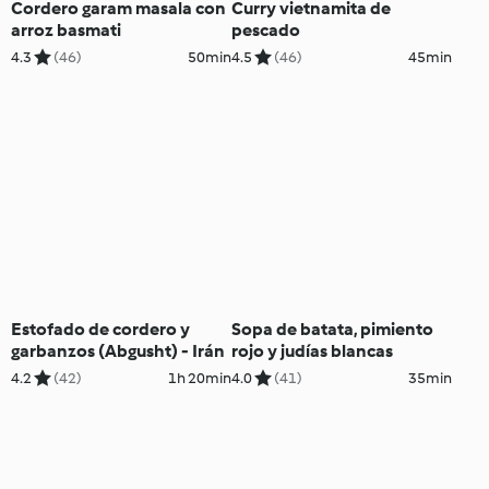
Cordero garam masala con
Curry vietnamita de
arroz basmati
pescado
4.3
(46)
50min
4.5
(46)
45min
Estofado de cordero y
Sopa de batata, pimiento
garbanzos (Abgusht) - Irán
rojo y judías blancas
4.2
(42)
1h 20min
4.0
(41)
35min