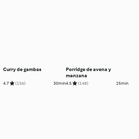
Curry de gambas
Porridge de avena y
manzana
4.7
(156)
30min
4.5
(148)
25min