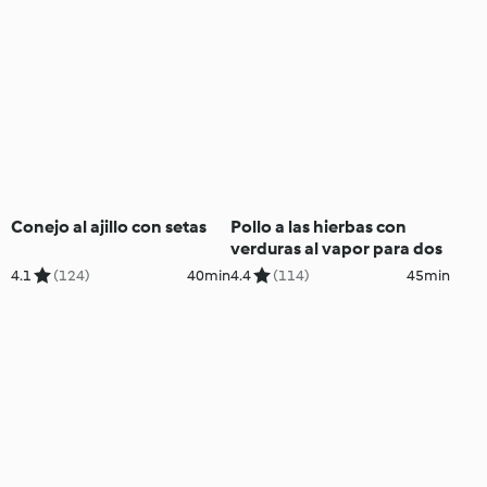
Conejo al ajillo con setas
Pollo a las hierbas con
verduras al vapor para dos
4.1
(124)
40min
4.4
(114)
45min