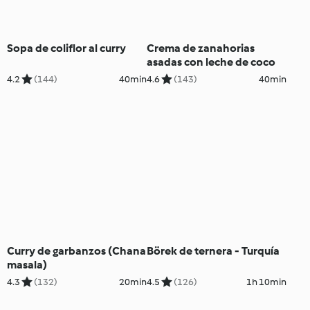
Sopa de coliflor al curry
Crema de zanahorias
asadas con leche de coco
4.2
(144)
40min
4.6
(143)
40min
Curry de garbanzos (Chana
Börek de ternera - Turquía
masala)
4.3
(132)
20min
4.5
(126)
1h 10min