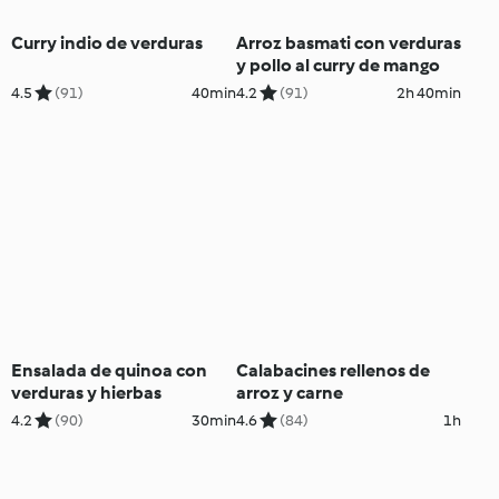
Curry indio de verduras
Arroz basmati con verduras
y pollo al curry de mango
4.5
(91)
40min
4.2
(91)
2h 40min
Ensalada de quinoa con
Calabacines rellenos de
verduras y hierbas
arroz y carne
4.2
(90)
30min
4.6
(84)
1h