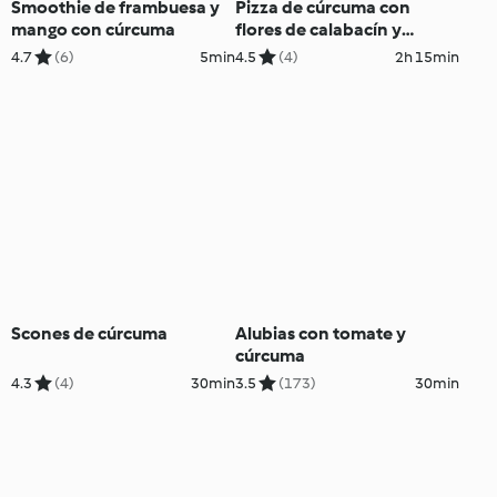
Smoothie de frambuesa y
Pizza de cúrcuma con
mango con cúrcuma
flores de calabacín y
anchoas
4.7
(6)
5min
4.5
(4)
2h 15min
Scones de cúrcuma
Alubias con tomate y
cúrcuma
4.3
(4)
30min
3.5
(173)
30min