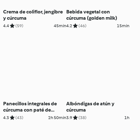
Crema de coliflor, jengibre
Bebida vegetal con
y cúrcuma
cúrcuma (golden milk)
4.4
(59)
45min
4.2
(46)
15min
Panecillos integrales de
Albóndigas de atún y
cúrcuma con paté de
cúrcuma
shiitake, salmón ahumado
4.3
(43)
2h 50min
3.9
(38)
1h
y aguacate