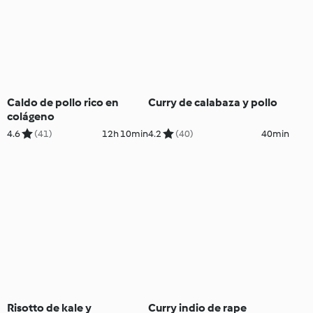
Caldo de pollo rico en
Curry de calabaza y pollo
colágeno
4.6
(41)
12h 10min
4.2
(40)
40min
Risotto de kale y
Curry indio de rape