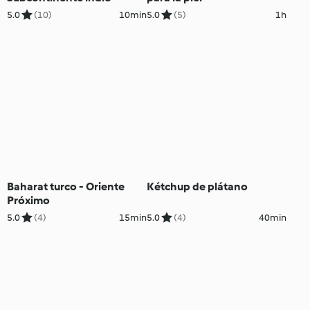
5.0
(10)
10min
5.0
(5)
1h
Baharat turco - Oriente
Kétchup de plátano
Próximo
5.0
(4)
15min
5.0
(4)
40min