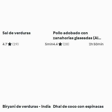
Sal de verduras
Pollo adobado con
zanahorias glaseadas (Al
vacío)
4.7
(29)
5min
4.4
(28)
2h 50min
Biryani de verduras - India
Dhal de coco con espinacas