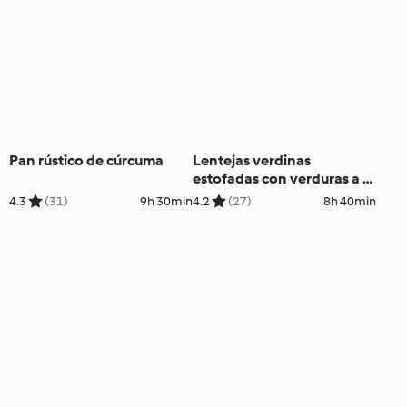
Pan rústico de cúrcuma
Lentejas verdinas
estofadas con verduras a la
cúrcuma
4.3
(31)
9h 30min
4.2
(27)
8h 40min