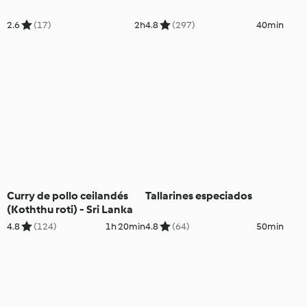
2.6
(17)
2h
4.8
(297)
40min
Curry de pollo ceilandés
Tallarines especiados
(Koththu roti) - Sri Lanka
4.8
(124)
1h 20min
4.8
(64)
50min